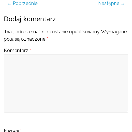
a
← Poprzednie
Następne →
Dodaj komentarz
także
Twój adres email nie zostanie opublikowany.
Wymagane
ciekawe
pola są oznaczone
*
Komentarz
*
informacje
W
t
y
m
m
i
e
j
Nazwa
*