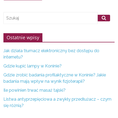
f
i
r
m
z
Ostatnie wpisy
K
o
Jak działa tłumacz elektroniczny bez dostępu do
n
internetu?
i
Gdzie kupić lampy w Koninie?
n
Gdzie zrobić badania profilaktyczne w Koninie? Jakie
a
badania mają wpływ na wynik fizjoterapii?
i
Ile powinien trwać masaż tajski?
o
Listwa antyprzepięciowa a zwykły przedłużacz – czym
k
się różnią?
o
l