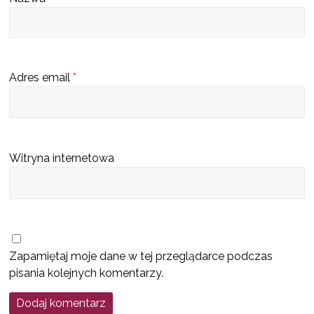
s
c
u
b
Adres email
*
ę
d
z
i
Witryna internetowa
e
k
a
t
a
Zapamiętaj moje dane w tej przeglądarce podczas
l
pisania kolejnych komentarzy.
o
g