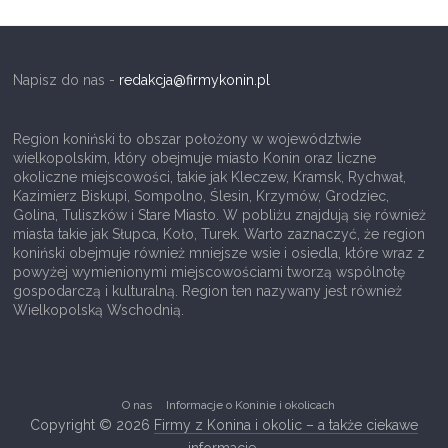
i
c
–
Napisz do nas -
redakcja@firmykonin.pl
o
r
Region koniński to obszar położony w województwie
a
wielkopolskim, który obejmuje miasto Konin oraz liczne
okoliczne miejscowości, takie jak Kleczew, Kramsk, Rychwał,
z
Kazimierz Biskupi, Sompolno, Ślesin, Krzymów, Grodziec,
i
Golina, Tuliszków i Stare Miasto. W pobliżu znajdują się również
miasta takie jak Słupca, Koło, Turek. Warto zaznaczyć, że region
n
koniński obejmuje również mniejsze wsie i osiedla, które wraz z
f
powyżej wymienionymi miejscowościami tworzą wspólnotę
gospodarczą i kulturalną. Region ten nazywany jest również
o
Wielkopolską Wschodnią.
r
m
a
O nas
Informacje o Koninie i okolicach
t
Copyright © 2026
Firmy z Konina i okolic – a także ciekawe
o