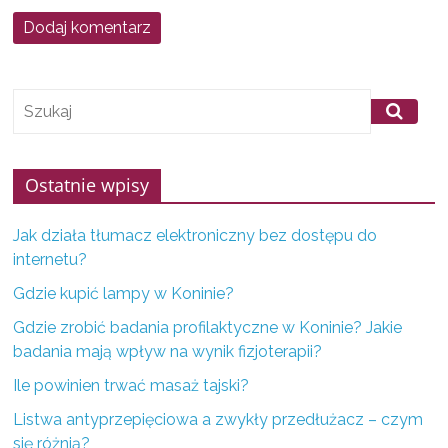
f
i
r
m
z
K
Ostatnie wpisy
o
n
Jak działa tłumacz elektroniczny bez dostępu do
i
internetu?
n
Gdzie kupić lampy w Koninie?
a
i
Gdzie zrobić badania profilaktyczne w Koninie? Jakie
badania mają wpływ na wynik fizjoterapii?
o
k
Ile powinien trwać masaż tajski?
o
Listwa antyprzepięciowa a zwykły przedłużacz – czym
l
się różnią?