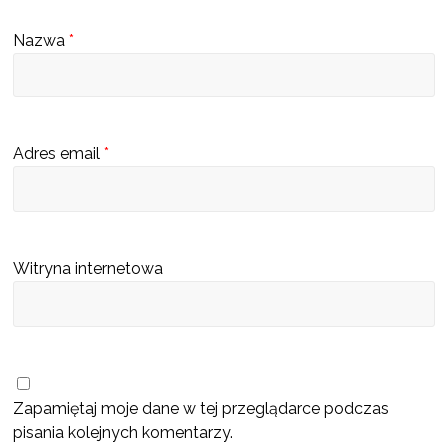
s
Nazwa
*
c
u
b
ę
Adres email
*
d
z
i
e
Witryna internetowa
k
a
t
a
l
Zapamiętaj moje dane w tej przeglądarce podczas
o
pisania kolejnych komentarzy.
g