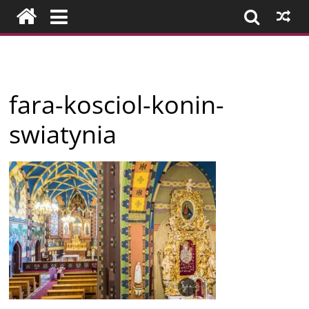
Przejdź
do
treści
Firmy
fara-kosciol-konin-
z
swiatynia
Konina
i
okolic
–