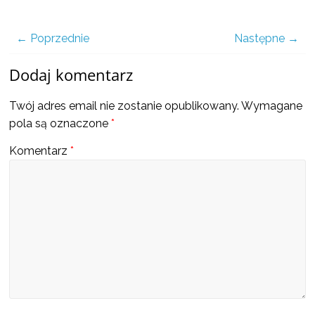
a
← Poprzednie
Następne →
także
Dodaj komentarz
ciekawe
Twój adres email nie zostanie opublikowany.
Wymagane
pola są oznaczone
*
informacje
Komentarz
*
W
t
y
m
m
i
e
j