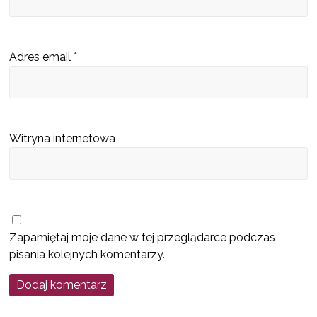
s
c
u
Adres email
*
b
ę
d
z
Witryna internetowa
i
e
k
a
t
Zapamiętaj moje dane w tej przeglądarce podczas
a
pisania kolejnych komentarzy.
l
o
g