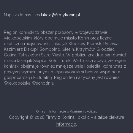
i
c
Napisz do nas -
redakcja@firmykonin.pl
–
o
Region koniński to obszar położony w województwie
wielkopolskim, który obejmuje miasto Konin oraz liczne
r
okoliczne miejscowości, takie jak Kleczew, Kramsk, Rychwał,
a
Kazimierz Biskupi, Sompolno, Ślesin, Krzymów, Grodziec,
Golina, Tuliszków i Stare Miasto. W pobliżu znajdują się również
z
miasta takie jak Słupca, Koło, Turek. Warto zaznaczyć, że region
i
koniński obejmuje również mniejsze wsie i osiedla, które wraz z
n
powyżej wymienionymi miejscowościami tworzą wspólnotę
gospodarczą i kulturalną. Region ten nazywany jest również
f
Wielkopolską Wschodnią.
o
r
m
O nas
Informacje o Koninie i okolicach
a
Copyright © 2026
Firmy z Konina i okolic – a także ciekawe
t
informacje
.
o