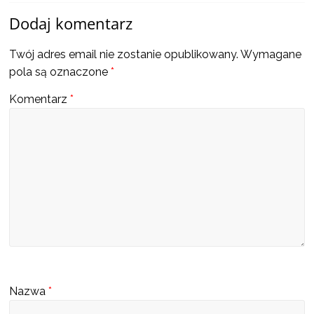
a
Dodaj komentarz
także
Twój adres email nie zostanie opublikowany.
Wymagane
pola są oznaczone
*
ciekawe
Komentarz
*
informacje
W
t
y
m
m
i
e
Nazwa
*
j