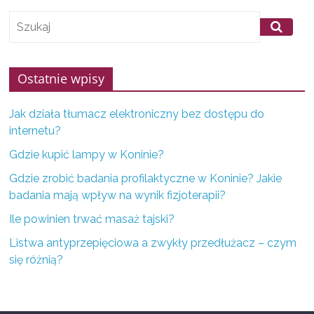
f
i
r
m
Ostatnie wpisy
z
K
Jak działa tłumacz elektroniczny bez dostępu do
internetu?
o
n
Gdzie kupić lampy w Koninie?
i
Gdzie zrobić badania profilaktyczne w Koninie? Jakie
n
badania mają wpływ na wynik fizjoterapii?
a
Ile powinien trwać masaż tajski?
i
Listwa antyprzepięciowa a zwykły przedłużacz – czym
o
się różnią?
k
o
l