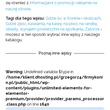
się również z
informacjami o promocji i reklamie na
naszej stronie
.
Tagi dla tego wpisu:
Gdzie iść w Koninie i okolicach
,
Gdzie zjeść
,
kawiarnia
,
na kawę
,
na piwo
,
na randkę
,
obiady
,
wynajem powierzchni na spotkania
,
Zatorze
-
możesz w ten sposób wybrać inne wpisy z naszego
katalogu.
Poznaj inne wpisy
Warning
: Undefined variable $type in
/home/klient.dhosting.pl/grzegorz4/firmykoni
n.pl/public_html/wp-
content/plugins/unlimited-elements-for-
elementor-
premium/provider/provider_params_processor
.class.php
on line
1640