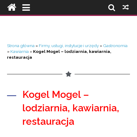
Strona główna
»
Firmy, usługi, instytucje i urzędy
»
Gastronomia
»
Kawiarnia
»
Kogel Mogel – lodziarnia, kawiarnia,
restauracja
Kogel Mogel –
lodziarnia, kawiarnia,
restauracja