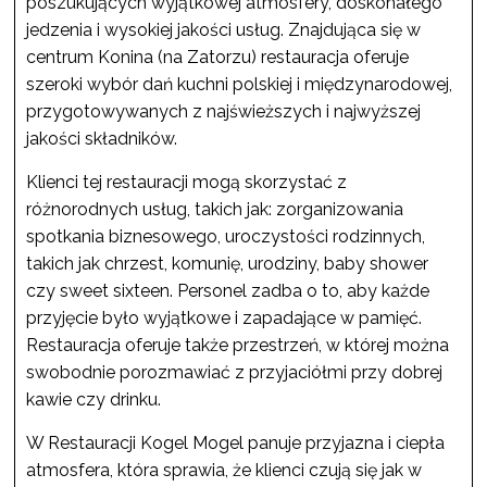
poszukujących wyjątkowej atmosfery, doskonałego
jedzenia i wysokiej jakości usług. Znajdująca się w
centrum Konina (na Zatorzu) restauracja oferuje
szeroki wybór dań kuchni polskiej i międzynarodowej,
przygotowywanych z najświeższych i najwyższej
jakości składników.
Klienci tej restauracji mogą skorzystać z
różnorodnych usług, takich jak: zorganizowania
spotkania biznesowego, uroczystości rodzinnych,
takich jak chrzest, komunię, urodziny, baby shower
czy sweet sixteen. Personel zadba o to, aby każde
przyjęcie było wyjątkowe i zapadające w pamięć.
Restauracja oferuje także przestrzeń, w której można
swobodnie porozmawiać z przyjaciółmi przy dobrej
kawie czy drinku.
W Restauracji Kogel Mogel panuje przyjazna i ciepła
atmosfera, która sprawia, że klienci czują się jak w