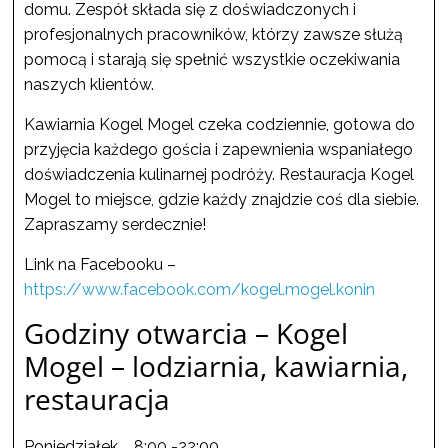
domu. Zespół składa się z doświadczonych i
profesjonalnych pracowników, którzy zawsze służą
pomocą i starają się spełnić wszystkie oczekiwania
naszych klientów.
Kawiarnia Kogel Mogel czeka codziennie, gotowa do
przyjęcia każdego gościa i zapewnienia wspaniałego
doświadczenia kulinarnej podróży. Restauracja Kogel
Mogel to miejsce, gdzie każdy znajdzie coś dla siebie.
Zapraszamy serdecznie!
Link na Facebooku –
https://www.facebook.com/kogel.mogel.konin
Godziny otwarcia – Kogel
Mogel – lodziarnia, kawiarnia,
restauracja
Poniedziałek 8:00 -22:00