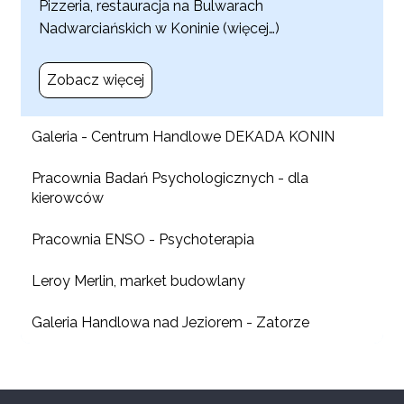
Pizzeria, restauracja na Bulwarach
Nadwarciańskich w Koninie (więcej…)
Zobacz więcej
Galeria - Centrum Handlowe DEKADA KONIN
Pracownia Badań Psychologicznych - dla
kierowców
Pracownia ENSO - Psychoterapia
Leroy Merlin, market budowlany
Ga­le­ria Handlowa nad Je­zio­rem - Zatorze