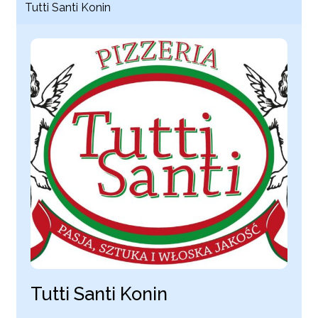
Tutti Santi Konin
Tutti Santi Konin