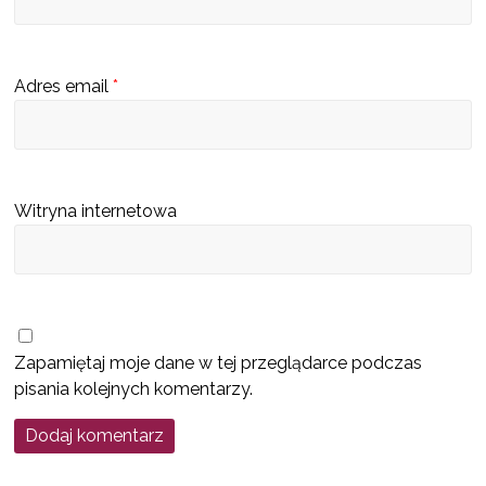
s
c
u
Adres email
*
b
ę
d
z
Witryna internetowa
i
e
k
a
t
Zapamiętaj moje dane w tej przeglądarce podczas
a
pisania kolejnych komentarzy.
l
o
g