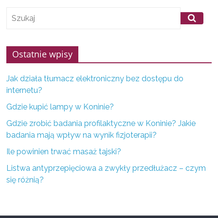
f
i
r
m
Ostatnie wpisy
z
K
Jak działa tłumacz elektroniczny bez dostępu do
internetu?
o
n
Gdzie kupić lampy w Koninie?
i
Gdzie zrobić badania profilaktyczne w Koninie? Jakie
n
badania mają wpływ na wynik fizjoterapii?
a
Ile powinien trwać masaż tajski?
i
Listwa antyprzepięciowa a zwykły przedłużacz – czym
o
się różnią?
k
o
l