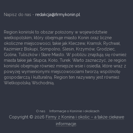
i
c
Napisz do nas -
redakcja@firmykonin.pl
–
o
Region koniński to obszar położony w województwie
wielkopolskim, który obejmuje miasto Konin oraz liczne
r
okoliczne miejscowości, takie jak Kleczew, Kramsk, Rychwał,
a
Kazimierz Biskupi, Sompolno, Ślesin, Krzymów, Grodziec,
Golina, Tuliszków i Stare Miasto. W pobliżu znajdują się również
z
miasta takie jak Słupca, Koło, Turek. Warto zaznaczyć, że region
i
koniński obejmuje również mniejsze wsie i osiedla, które wraz z
powyżej wymienionymi miejscowościami tworzą wspólnotę
n
gospodarczą i kulturalną. Region ten nazywany jest również
f
Wielkopolską Wschodnią.
o
r
m
O nas
Informacje o Koninie i okolicach
a
Copyright © 2026
Firmy z Konina i okolic – a także ciekawe
t
informacje
.
o