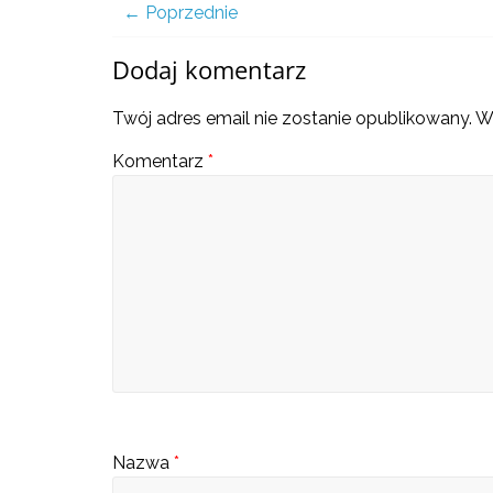
a
← Poprzednie
Dodaj komentarz
także
Twój adres email nie zostanie opublikowany.
W
ciekawe
Komentarz
*
informacje
W
t
y
m
m
i
e
Nazwa
*
j