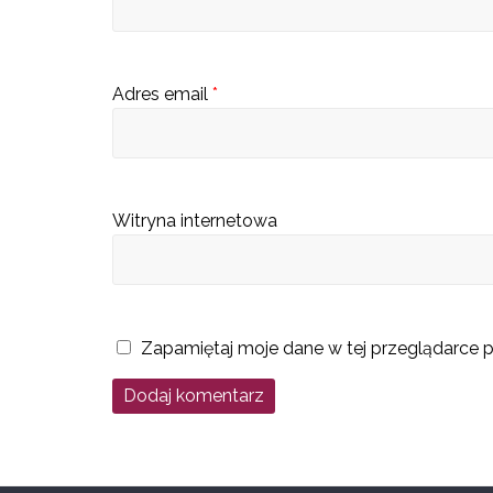
s
c
u
Adres email
*
b
ę
d
z
Witryna internetowa
i
e
k
a
Zapamiętaj moje dane w tej przeglądarce p
t
a
l
o
g