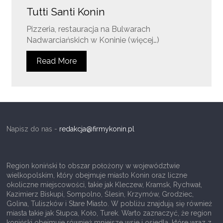
Tutti Santi Konin
Pizzeria, restauracja na Bulwarach
Nadwarciańskich w Koninie (więcej…)
Read More
Napisz do nas -
redakcja@firmykonin.pl
Region koniński to obszar położony w województwie
wielkopolskim, który obejmuje miasto Konin oraz liczne
okoliczne miejscowości, takie jak Kleczew, Kramsk, Rychwał,
Kazimierz Biskupi, Sompolno, Ślesin, Krzymów, Grodziec,
Golina, Tuliszków i Stare Miasto. W pobliżu znajdują się również
miasta takie jak Słupca, Koło, Turek. Warto zaznaczyć, że region
koniński obejmuje również mniejsze wsie i osiedla, które wraz z