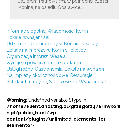
Jeziorem Pątnowskim, w północnej części
Konina, na osiedlu Gosławice….
Informacje ogólne
,
Wiadomości Konin
Lokale
,
wynajem sal
Gdzie urządzić urodziny w Koninie i okolicy
,
Lokale na imprezy w Koninie i okolicy
,
Organizacja imprez
,
Wesela
,
wynajem powierzchni na spotkania
Usługi różne
,
Gastronomia
,
Lokale na wynajem
,
Na imprezy okolicznościowe
,
Resturacje
,
Sale konferencyjne
,
Sale weselne
,
Wynajem sal
Warning
: Undefined variable $type in
/home/klient.dhosting.pl/grzegorz4/firmykoni
n.pl/public_html/wp-
content/plugins/unlimited-elements-for-
elementor-