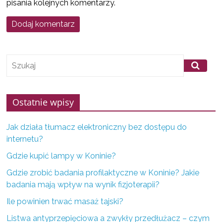
pisania kolejnych komentarzy.
f
i
r
m
z
K
o
Ostatnie wpisy
n
i
Jak działa tłumacz elektroniczny bez dostępu do
n
internetu?
a
Gdzie kupić lampy w Koninie?
i
Gdzie zrobić badania profilaktyczne w Koninie? Jakie
o
badania mają wpływ na wynik fizjoterapii?
k
Ile powinien trwać masaż tajski?
o
l
Listwa antyprzepięciowa a zwykły przedłużacz – czym