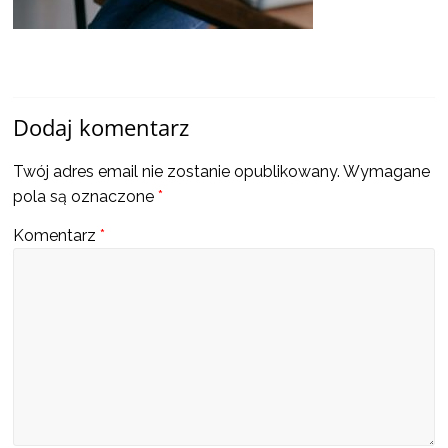
a
także
ciekawe
Dodaj komentarz
Twój adres email nie zostanie opublikowany.
Wymagane
informacje
pola są oznaczone
*
Komentarz
*
W
t
y
m
m
i
e
j