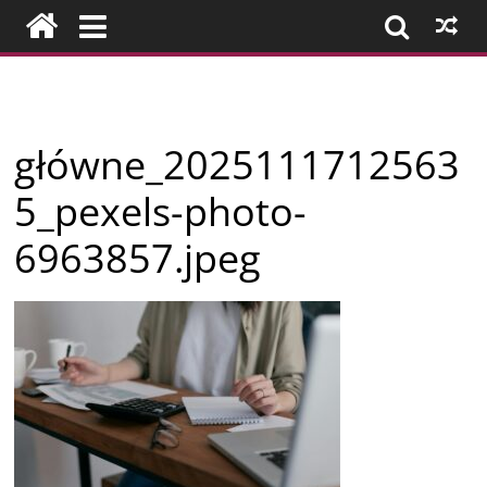
Przejdź
do
treści
Firmy
główne_2025111712563
z
5_pexels-photo-
Konina
6963857.jpeg
i
okolic
–