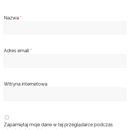
s
c
Nazwa
*
u
b
ę
d
Adres email
*
z
i
e
k
Witryna internetowa
a
t
a
l
o
Zapamiętaj moje dane w tej przeglądarce podczas
g