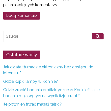
f
pisania kolejnych komentarzy.
i
r
m
z
K
o
n
Ostatnie wpisy
i
Jak działa tłumacz elektroniczny bez dostępu do
n
internetu?
a
i
Gdzie kupić lampy w Koninie?
o
Gdzie zrobić badania profilaktyczne w Koninie? Jakie
k
badania mają wpływ na wynik fizjoterapii?
o
Ile powinien trwać masaż tajski?
l