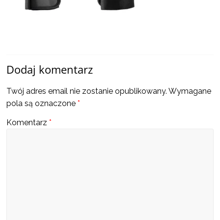
a
także
ciekawe
Dodaj komentarz
informacje
Twój adres email nie zostanie opublikowany.
Wymagane
pola są oznaczone
*
W
Komentarz
*
t
y
m
m
i
e
j