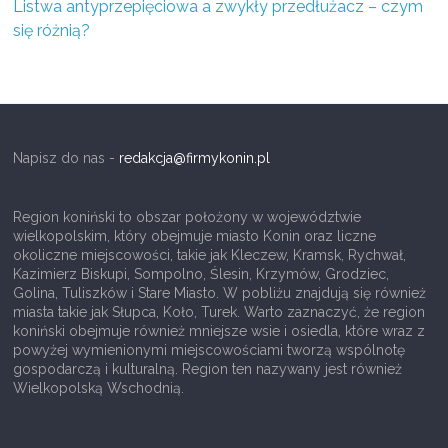
Listwa antyprzepięciowa a zwykły przedłużacz – czym
i
się różnią?
c
–
o
r
a
Napisz do nas -
redakcja@firmykonin.pl
z
i
Region koniński to obszar położony w województwie
wielkopolskim, który obejmuje miasto Konin oraz liczne
n
okoliczne miejscowości, takie jak Kleczew, Kramsk, Rychwał,
f
Kazimierz Biskupi, Sompolno, Ślesin, Krzymów, Grodziec,
Golina, Tuliszków i Stare Miasto. W pobliżu znajdują się również
o
miasta takie jak Słupca, Koło, Turek. Warto zaznaczyć, że region
r
koniński obejmuje również mniejsze wsie i osiedla, które wraz z
powyżej wymienionymi miejscowościami tworzą wspólnotę
m
gospodarczą i kulturalną. Region ten nazywany jest również
a
Wielkopolską Wschodnią.
t
o