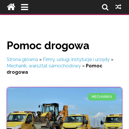
Pomoc drogowa
Strona główna
»
Firmy, usługi, instytucje i urzędy
»
Mechanik, warsztat samochodowy
»
Pomoc
drogowa
MECHANIKA