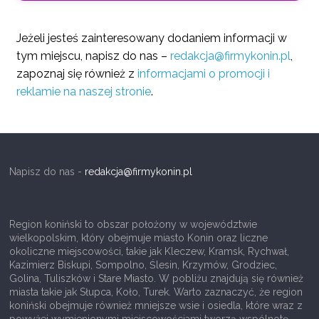
Jeżeli jesteś zainteresowany dodaniem informacji w
tym miejscu, napisz do nas –
redakcja@firmykonin.pl
,
zapoznaj się również z
informacjami o promocji i
reklamie na naszej stronie
.
Napisz do nas -
redakcja@firmykonin.pl
Region koniński to obszar położony w województwie
wielkopolskim, który obejmuje miasto Konin oraz liczne
okoliczne miejscowości, takie jak Kleczew, Kramsk, Rychwał,
Kazimierz Biskupi, Sompolno, Ślesin, Krzymów, Grodziec,
Golina, Tuliszków i Stare Miasto. W pobliżu znajdują się również
miasta takie jak Słupca, Koło, Turek. Warto zaznaczyć, że region
koniński obejmuje również mniejsze wsie i osiedla, które wraz z
powyżej wymienionymi miejscowościami tworzą wspólnotę