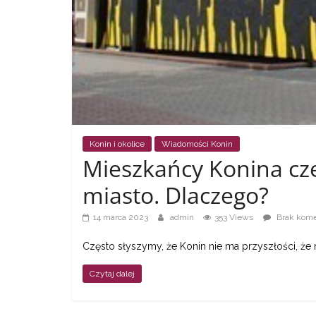
a
także
ciekawe
informacje
Konin i okolice
Wiadomości Konin
Mieszkańcy Konina czę
W
miasto. Dlaczego?
t
y
14 marca 2023
admin
353 Views
Brak kome
m
Często słyszymy, że Konin nie ma przyszłości, że nic
m
i
Czytaj dalej
e
j