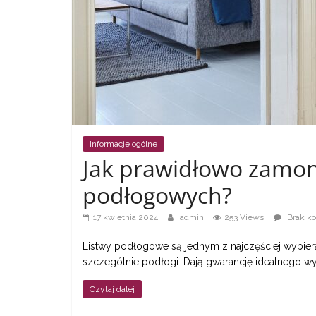
a
także
ciekawe
informacje
Informacje ogólne
Jak prawidłowo zamon
W
podłogowych?
t
y
17 kwietnia 2024
admin
253 Views
Brak k
m
Listwy podłogowe są jednym z najczęściej wybie
m
szczególnie podłogi. Dają gwarancję idealnego wy
i
e
Czytaj dalej
j