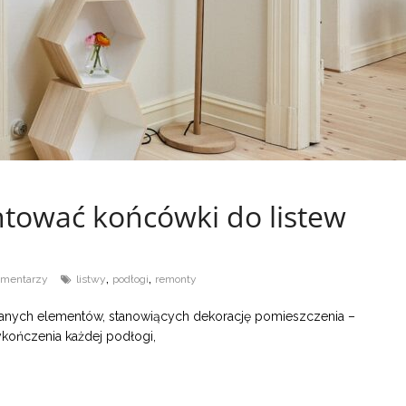
tować końcówki do listew
,
,
omentarzy
listwy
podłogi
remonty
ranych elementów, stanowiących dekorację pomieszczenia –
kończenia każdej podłogi,