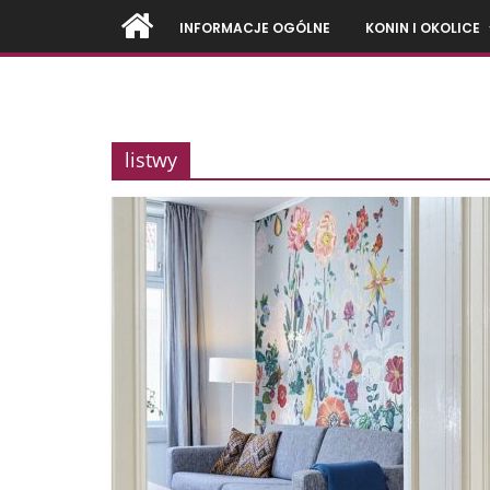
Przejdź
INFORMACJE OGÓLNE
KONIN I OKOLICE
do
treści
Firmy
listwy
z
Konina
i
okolic
–