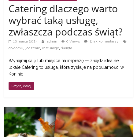
a
Catering dlaczego warto
wybrać taką usługę,
także
zwłaszcza podczas świąt?
ciekawe
16 marca 2023
admin
0 Views
Brak komentarzy
,
,
,
do domu
jedzenie
resturacje
święta
informacje
Wynajmij salę lub miejsce na imprezę — znajdź idealne
lokale Catering to usługa, która zyskuje na popularności w
W
Koninie i
t
Czytaj dalej
y
m
m
i
e
j