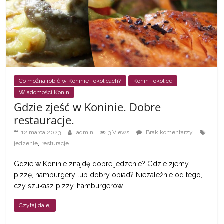
s
c
u
b
ę
d
Co można robić w Koninie i okolicach?
Konin i okolice
z
Wiadomości Konin
Gdzie zjeść w Koninie. Dobre
i
restauracje.
e
12 marca 2023
admin
3 Views
Brak komentarzy
k
,
jedzenie
resturacje
a
t
Gdzie w Koninie znajdę dobre jedzenie? Gdzie zjemy
pizzę, hamburgery lub dobry obiad? Niezależnie od tego,
a
czy szukasz pizzy, hamburgerów,
l
o
Czytaj dalej
g