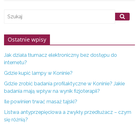
f
i
r
m
Ostatnie wpisy
z
K
Jak działa tłumacz elektroniczny bez dostępu do
o
internetu?
n
Gdzie kupić lampy w Koninie?
i
Gdzie zrobić badania profilaktyczne w Koninie? Jakie
n
badania mają wpływ na wynik fizjoterapii?
a
i
Ile powinien trwać masaż tajski?
o
Listwa antyprzepięciowa a zwykły przedłużacz – czym
k
się różnią?
o
l