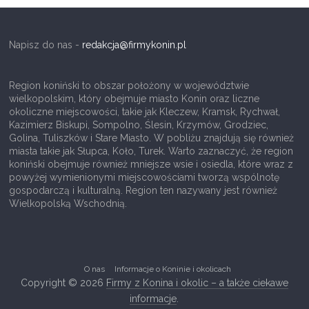
i
c
Napisz do nas -
redakcja@firmykonin.pl
–
o
Region koniński to obszar położony w województwie
r
wielkopolskim, który obejmuje miasto Konin oraz liczne
a
okoliczne miejscowości, takie jak Kleczew, Kramsk, Rychwał,
Kazimierz Biskupi, Sompolno, Ślesin, Krzymów, Grodziec,
z
Golina, Tuliszków i Stare Miasto. W pobliżu znajdują się również
i
miasta takie jak Słupca, Koło, Turek. Warto zaznaczyć, że region
koniński obejmuje również mniejsze wsie i osiedla, które wraz z
n
powyżej wymienionymi miejscowościami tworzą wspólnotę
f
gospodarczą i kulturalną. Region ten nazywany jest również
Wielkopolską Wschodnią.
o
r
m
a
O nas
Informacje o Koninie i okolicach
t
Copyright © 2026
Firmy z Konina i okolic – a także ciekawe
informacje
.
o