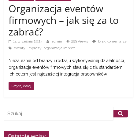
a
Organizacja eventów
firmowych – jak się za to
także
zabrać?
ciekawe
14 września 2023
admin
299 Views
Brak komentarzy
,
,
eventy
imprezy
organizacja imprez
informacje
Niezależnie od branży i rodzaju wykonywanej działalności,
organizacja eventów firmowych stała się dziś standardem.
W
Ich celem jest najczęściej integracja pracowników,
t
Czytaj dalej
y
m
m
i
e
j
Ostatnie wpisy