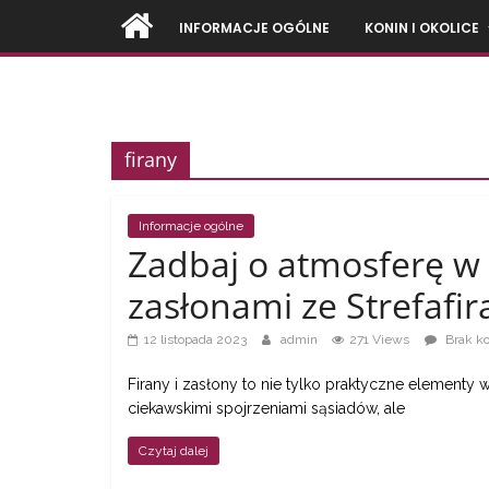
Przejdź
INFORMACJE OGÓLNE
KONIN I OKOLICE
do
treści
Firmy
firany
z
Konina
Informacje ogólne
Zadbaj o atmosferę w
i
zasłonami ze Strefafir
12 listopada 2023
admin
271 Views
Brak k
okolic
Firany i zasłony to nie tylko praktyczne element
ciekawskimi spojrzeniami sąsiadów, ale
–
Czytaj dalej