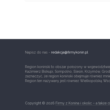
a
także
ciekawe
informacje
Napisz do nas -
redakcja@firmykonin.pl
W
t
Region koniński to obszar położony w województwie w
Kazimierz Biskupi, Sompolno, Ślesin, Krzymów, Grodzie
y
zaznaczyć, że region koniński obejmuje również mni
m
Region ten nazywany jest również Wielkopolską Wsc
m
i
e
Copyright © 2026
Firmy z Konina i okolic – a także 
j