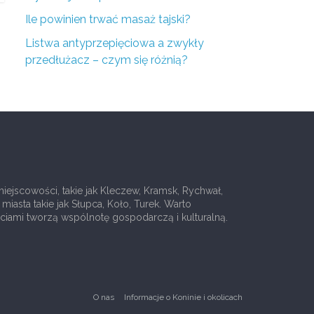
Ile powinien trwać masaż tajski?
Listwa antyprzepięciowa a zwykły
przedłużacz – czym się różnią?
ejscowości, takie jak Kleczew, Kramsk, Rychwał,
iasta takie jak Słupca, Koło, Turek. Warto
ciami tworzą wspólnotę gospodarczą i kulturalną.
O nas
Informacje o Koninie i okolicach