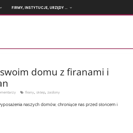
FIRMY, INSTYTUCJE, URZĘDY …
 swoim domu z firanami i
an
,
,
omentarzy
firany
sklep
zasłony
y wyposażenia naszych domów, chroniące nas przed słońcem i