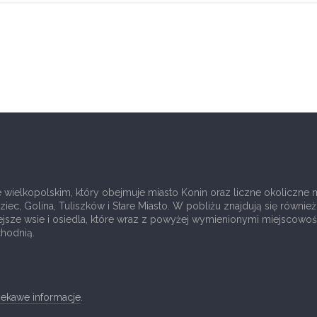
ielkopolskim, który obejmuje miasto Konin oraz liczne okoliczne mi
c, Golina, Tuliszków i Stare Miasto. W pobliżu znajdują się również m
ejsze wsie i osiedla, które wraz z powyżej wymienionymi miejscowoś
hodnią.
ciekawe informacje
.