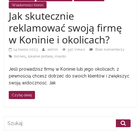
a
Wiadomości Konin
Jak skutecznie
także
reklamować swoją firmę
w Koninie i okolicach?
ciekawe
14 marca 2023
admin
330 Views
Brak komentarzy
informacje
,
,
biznes
lokalne portale
miasto
Jeśli prowadzisz firmę w Koninie lub jego okolicach, z
W
pewnością chcesz dotrzeć do swoich klientów i zwiększyć
swoją widoczność. Jak
t
y
Czytaj dalej
m
m
i
e
j