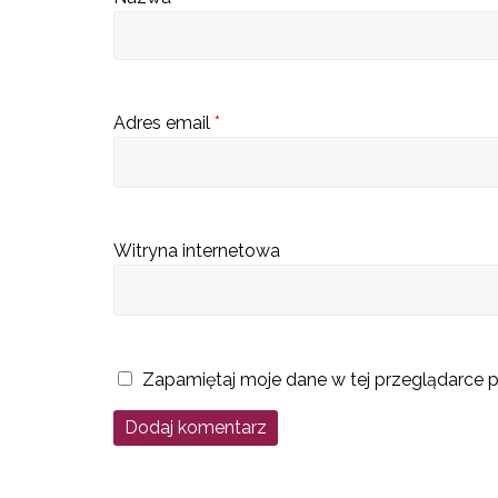
s
c
u
b
Adres email
*
ę
d
z
i
Witryna internetowa
e
k
a
t
Zapamiętaj moje dane w tej przeglądarce p
a
l
o
g