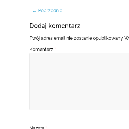
a
← Poprzednie
także
Dodaj komentarz
ciekawe
Twój adres email nie zostanie opublikowany.
W
Komentarz
*
informacje
W
t
y
m
m
i
e
j
Nazwa
*