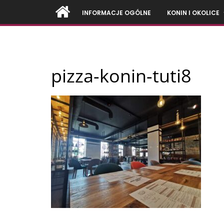
Przejdź
INFORMACJE OGÓLNE
KONIN I OKOLICE
do
treści
Firmy
pizza-konin-tuti8
z
Konina
i
okolic
–