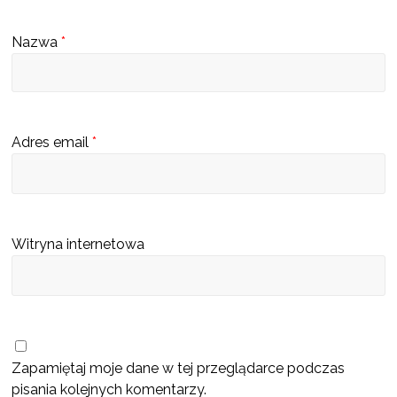
s
c
Nazwa
*
u
b
ę
d
Adres email
*
z
i
e
k
Witryna internetowa
a
t
a
l
o
Zapamiętaj moje dane w tej przeglądarce podczas
g
pisania kolejnych komentarzy.