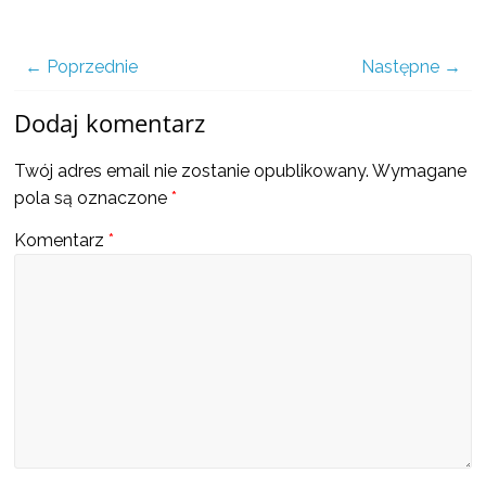
a
także
← Poprzednie
Następne →
Dodaj komentarz
ciekawe
Twój adres email nie zostanie opublikowany.
Wymagane
informacje
pola są oznaczone
*
Komentarz
*
W
t
y
m
m
i
e
j