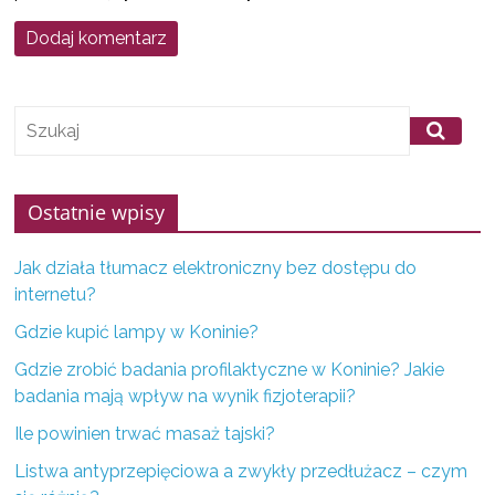
f
i
r
m
z
K
o
Ostatnie wpisy
n
Jak działa tłumacz elektroniczny bez dostępu do
i
internetu?
n
a
Gdzie kupić lampy w Koninie?
i
Gdzie zrobić badania profilaktyczne w Koninie? Jakie
o
badania mają wpływ na wynik fizjoterapii?
k
Ile powinien trwać masaż tajski?
o
Listwa antyprzepięciowa a zwykły przedłużacz – czym
l