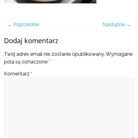
a
także
← Poprzednie
Następne →
ciekawe
Dodaj komentarz
Twój adres email nie zostanie opublikowany.
Wymagane
informacje
pola są oznaczone
*
Komentarz
*
W
t
y
m
m
i
e
j