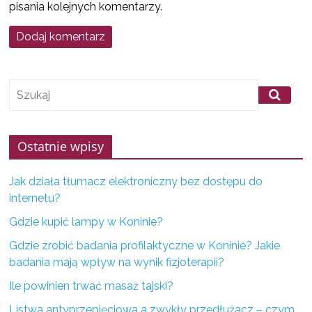
pisania kolejnych komentarzy.
f
i
r
m
z
K
o
Ostatnie wpisy
n
i
Jak działa tłumacz elektroniczny bez dostępu do
n
internetu?
a
Gdzie kupić lampy w Koninie?
i
Gdzie zrobić badania profilaktyczne w Koninie? Jakie
o
badania mają wpływ na wynik fizjoterapii?
k
Ile powinien trwać masaż tajski?
o
l
Listwa antyprzepięciowa a zwykły przedłużacz – czym