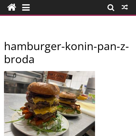
Przejdź
do
treści
Firmy
hamburger-konin-pan-z-
z
broda
Konina
i
okolic
–