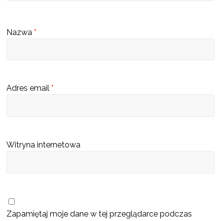
s
c
Nazwa
*
u
b
ę
d
Adres email
*
z
i
e
k
Witryna internetowa
a
t
a
l
o
Zapamiętaj moje dane w tej przeglądarce podczas
g