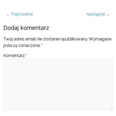
a
← Poprzednie
Następne →
także
Dodaj komentarz
ciekawe
Twój adres email nie zostanie opublikowany.
Wymagane
pola są oznaczone
*
informacje
Komentarz
*
W
t
y
m
m
i
e
j