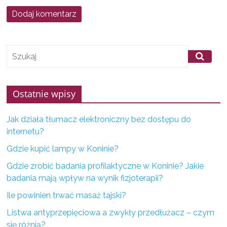
f
i
r
m
z
K
Ostatnie wpisy
o
n
Jak działa tłumacz elektroniczny bez dostępu do
i
internetu?
n
Gdzie kupić lampy w Koninie?
a
i
Gdzie zrobić badania profilaktyczne w Koninie? Jakie
badania mają wpływ na wynik fizjoterapii?
o
k
Ile powinien trwać masaż tajski?
o
Listwa antyprzepięciowa a zwykły przedłużacz – czym
l
się różnią?