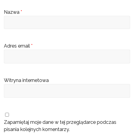
s
Nazwa
*
c
u
b
ę
Adres email
*
d
z
i
e
Witryna internetowa
k
a
t
a
l
Zapamiętaj moje dane w tej przeglądarce podczas
o
pisania kolejnych komentarzy.
g