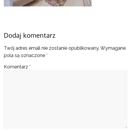
a
także
Dodaj komentarz
ciekawe
Twój adres email nie zostanie opublikowany.
Wymagane
informacje
pola są oznaczone
*
Komentarz
*
W
t
y
m
m
i
e
j