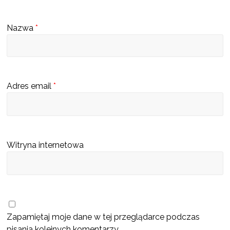
s
c
Nazwa
*
u
b
ę
d
Adres email
*
z
i
e
k
Witryna internetowa
a
t
a
l
o
Zapamiętaj moje dane w tej przeglądarce podczas
g
pisania kolejnych komentarzy.