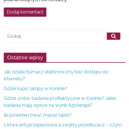
f
i
r
m
z
K
o
Ostatnie wpisy
n
i
Jak działa tłumacz elektroniczny bez dostępu do
n
internetu?
a
Gdzie kupić lampy w Koninie?
i
Gdzie zrobić badania profilaktyczne w Koninie? Jakie
o
badania mają wpływ na wynik fizjoterapii?
k
Ile powinien trwać masaż tajski?
o
Listwa antyprzepięciowa a zwykły przedłużacz – czym
l