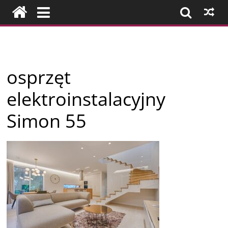
Przejdź
do
treści
Firmy
osprzęt
z
elektroinstalacyjny
Konina
Simon 55
i
okolic
–