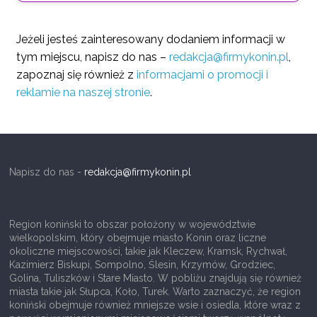
Jeżeli jesteś zainteresowany dodaniem informacji w
tym miejscu, napisz do nas –
redakcja@firmykonin.pl
,
zapoznaj się również z
informacjami o promocji i
reklamie na naszej stronie
.
Napisz do nas -
redakcja@firmykonin.pl
Region koniński to obszar położony w województwie
wielkopolskim, który obejmuje miasto Konin oraz liczne
okoliczne miejscowości, takie jak Kleczew, Kramsk, Rychwał,
Kazimierz Biskupi, Sompolno, Ślesin, Krzymów, Grodziec,
Golina, Tuliszków i Stare Miasto. W pobliżu znajdują się również
miasta takie jak Słupca, Koło, Turek. Warto zaznaczyć, że region
koniński obejmuje również mniejsze wsie i osiedla, które wraz z