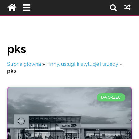
pks
Strona główna
»
Firmy, usługi, instytucje i urzędy
»
pks
DWORZEC