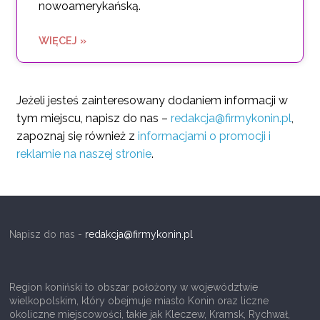
nowoamerykańską.
WIĘCEJ »
Jeżeli jesteś zainteresowany dodaniem informacji w
tym miejscu, napisz do nas –
redakcja@firmykonin.pl
,
zapoznaj się również z
informacjami o promocji i
reklamie na naszej stronie
.
Napisz do nas -
redakcja@firmykonin.pl
Region koniński to obszar położony w województwie
wielkopolskim, który obejmuje miasto Konin oraz liczne
okoliczne miejscowości, takie jak Kleczew, Kramsk, Rychwał,