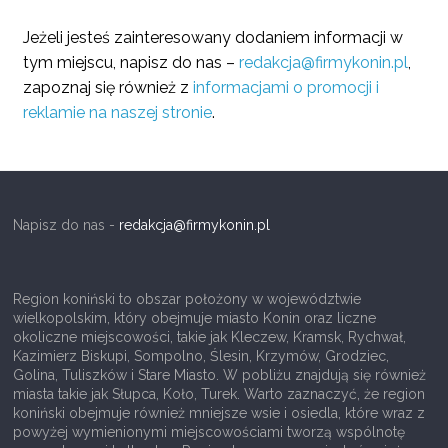
Jeżeli jesteś zainteresowany dodaniem informacji w
tym miejscu, napisz do nas –
redakcja@firmykonin.pl
,
zapoznaj się również z
informacjami o promocji i
reklamie na naszej stronie
.
Napisz do nas -
redakcja@firmykonin.pl
Region koniński to obszar położony w województwie
wielkopolskim, który obejmuje miasto Konin oraz liczne
okoliczne miejscowości, takie jak Kleczew, Kramsk, Rychwał,
Kazimierz Biskupi, Sompolno, Ślesin, Krzymów, Grodziec,
Golina, Tuliszków i Stare Miasto. W pobliżu znajdują się również
miasta takie jak Słupca, Koło, Turek. Warto zaznaczyć, że region
koniński obejmuje również mniejsze wsie i osiedla, które wraz z
powyżej wymienionymi miejscowościami tworzą wspólnotę